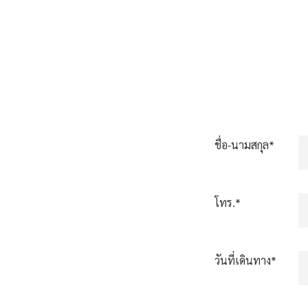
ชื่อ-นามสกุล*
โทร.*
วันที่เดินทาง*