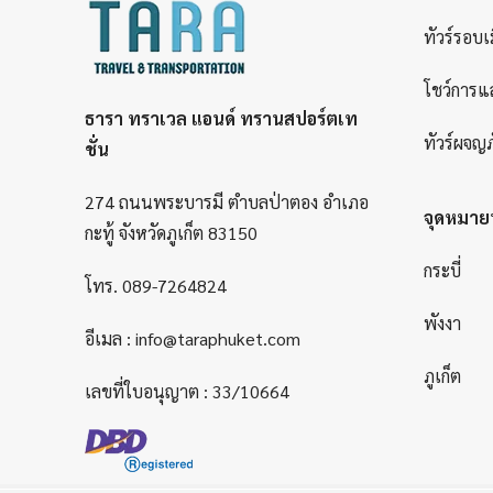
ทัวร์รอบเ
โชว์การแ
ธารา ทราเวล แอนด์ ทรานสปอร์ตเท
ทัวร์ผจญภ
ชั่น
274 ถนนพระบารมี ตำบลป่าตอง อำเภอ
จุดหมา
กะทู้ จังหวัดภูเก็ต 83150
กระบี่
โทร.
089-7264824
พังงา
อีเมล :
info@taraphuket.com
ภูเก็ต
เลขที่ใบอนุญาต : 33/10664