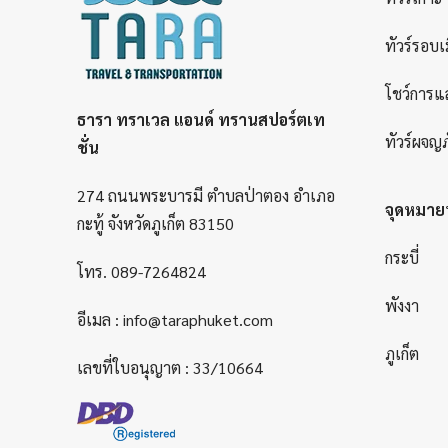
ทัวร์รอบเ
โชว์การแ
ธารา ทราเวล แอนด์ ทรานสปอร์ตเท
ทัวร์ผจญภ
ชั่น
274 ถนนพระบารมี ตำบลป่าตอง อำเภอ
จุดหมา
กะทู้ จังหวัดภูเก็ต 83150
กระบี่
โทร.
089-7264824
พังงา
อีเมล :
info@taraphuket.com
ภูเก็ต
เลขที่ใบอนุญาต : 33/10664