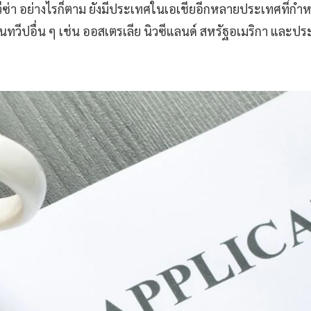
วีซ่า อย่างไรก็ตาม ยังมีประเทศในเอเชียอีกหลายประเทศที่กำห
นทวีปอื่น ๆ เช่น ออสเตรเลีย นิวซีแลนด์ สหรัฐอเมริกา และป