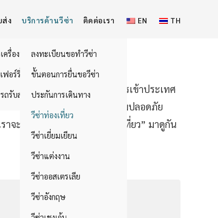
บส่ง
บริการด้านวีซ่า
ติดต่อเรา
EN
TH
วเครื่องบิน
ลงทะเบียนขอทำวีซ่า
อเฟอร์รี่
ขั้นตอนการยื่นขอวีซ่า
นทุกประเทศมีกฎเกณฑ์ที่จำกัดการเข้าประเทศ
รถรับส่ง
ประกันการเดินทาง
ดินทาง ไม่ว่าจะเป็นเหตุผลด้านความปลอดภัย
วีซ่าท่องเที่ยว
พูดถึงในวันนี้คือ “วีซ่าท่องเที่ยว” มาดูกัน
วีซ่าเยี่ยมเยียน
วีซ่าแต่งงาน
วีซ่าออสเตรเลีย
วีซ่าอังกฤษ
วีซ่าเชงเก้น