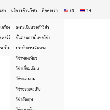
บส่ง
บริการด้านวีซ่า
ติดต่อเรา
EN
TH
วเครื่องบิน
ลงทะเบียนขอทำวีซ่า
อเฟอร์รี่
ขั้นตอนการยื่นขอวีซ่า
รถรับส่ง
ประกันการเดินทาง
วีซ่าท่องเที่ยว
วีซ่าเยี่ยมเยียน
วีซ่าแต่งงาน
วีซ่าออสเตรเลีย
วีซ่าอังกฤษ
วีซ่าเชงเก้น