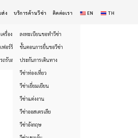
บส่ง
บริการด้านวีซ่า
ติดต่อเรา
EN
TH
วเครื่องบิน
ลงทะเบียนขอทำวีซ่า
อเฟอร์รี่
ขั้นตอนการยื่นขอวีซ่า
รถรับส่ง
ประกันการเดินทาง
วีซ่าท่องเที่ยว
วีซ่าเยี่ยมเยียน
วีซ่าแต่งงาน
วีซ่าออสเตรเลีย
วีซ่าอังกฤษ
วีซ่าเชงเก้น