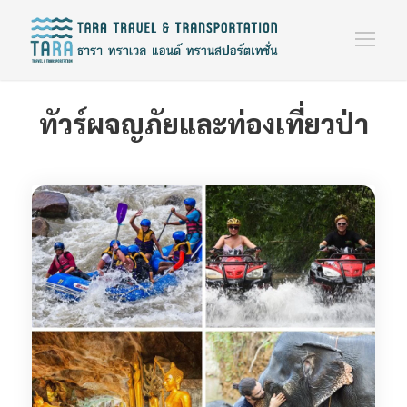
ทัวร์ผจญภัยและท่องเที่ยวป่า