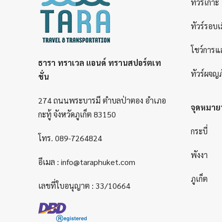
ทัวร์เกาะ
ทัวร์รอบเ
โชว์การแ
ธารา ทราเวล แอนด์ ทรานสปอร์ตเท
ทัวร์ผจญภ
ชั่น
274 ถนนพระบารมี ตำบลป่าตอง อำเภอ
จุดหมา
กะทู้ จังหวัดภูเก็ต 83150
กระบี่
โทร.
089-7264824
พังงา
อีเมล :
info@taraphuket.com
ภูเก็ต
เลขที่ใบอนุญาต : 33/10664