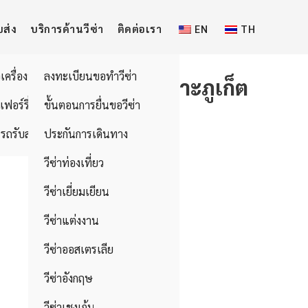
บส่ง
บริการด้านวีซ่า
ติดต่อเรา
EN
TH
วเครื่องบิน
ลงทะเบียนขอทำวีซ่า
ำที่ใหญ่ที่สุดในเกาะภูเก็ต
อเฟอร์รี่
ขั้นตอนการยื่นขอวีซ่า
รถรับส่ง
ประกันการเดินทาง
วีซ่าท่องเที่ยว
วีซ่าเยี่ยมเยียน
วีซ่าแต่งงาน
วีซ่าออสเตรเลีย
วีซ่าอังกฤษ
วีซ่าเชงเก้น