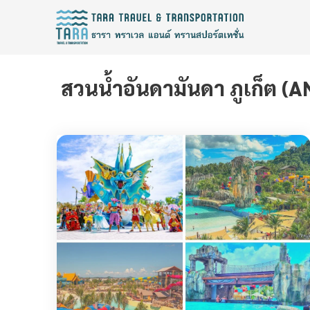
สวนน้ำอันดามันดา ภูเก็ต (