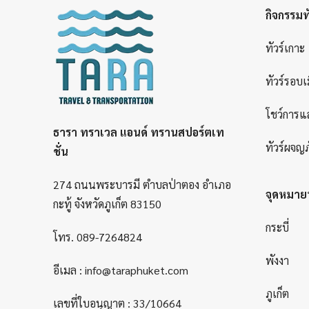
กิจกรรมทั
ทัวร์เกาะ
ทัวร์รอบเ
โชว์การแ
ธารา ทราเวล แอนด์ ทรานสปอร์ตเท
ทัวร์ผจญภ
ชั่น
274 ถนนพระบารมี ตำบลป่าตอง อำเภอ
จุดหมา
กะทู้ จังหวัดภูเก็ต 83150
กระบี่
โทร.
089-7264824
พังงา
อีเมล :
info@taraphuket.com
ภูเก็ต
เลขที่ใบอนุญาต : 33/10664