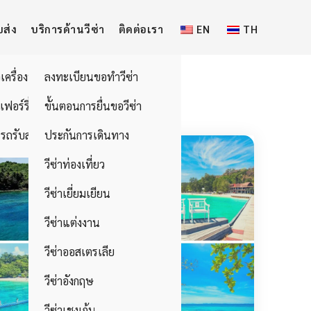
บส่ง
บริการด้านวีซ่า
ติดต่อเรา
EN
TH
วเครื่องบิน
ลงทะเบียนขอทำวีซ่า
อเฟอร์รี่
ขั้นตอนการยื่นขอวีซ่า
รถรับส่ง
ประกันการเดินทาง
วีซ่าท่องเที่ยว
วีซ่าเยี่ยมเยียน
วีซ่าแต่งงาน
วีซ่าออสเตรเลีย
วีซ่าอังกฤษ
วีซ่าเชงเก้น