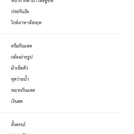
หน้ากากดำน้ำ เสื้อชูชีพ
ประกันภัย
ไกด์ภาษาอังกฤษ
ครีมกันแดด
กล้องถ่ายรูป
ผ้าเช็ดตัว
ชุดว่ายน้ำ
หมวกกันแดด
เงินสด
ตั้งครรภ์