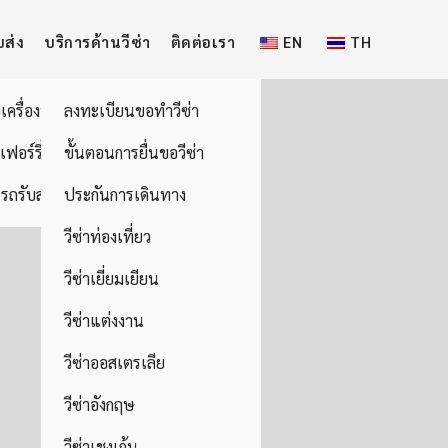
บส่ง
บริการด้านวีซ่า
ติดต่อเรา
EN
TH
วเครื่องบิน
ลงทะเบียนขอทำวีซ่า
อเฟอร์รี่
ขั้นตอนการยื่นขอวีซ่า
รถรับส่ง
ประกันการเดินทาง
วีซ่าท่องเที่ยว
วีซ่าเยี่ยมเยียน
วีซ่าแต่งงาน
วีซ่าออสเตรเลีย
วีซ่าอังกฤษ
วีซ่าเชงเก้น