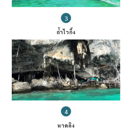
3
ถ้ำไวกิ้ง
4
หาดลิง