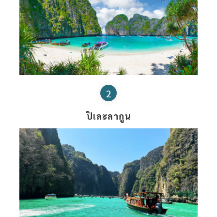
2
ปิเละลากูน